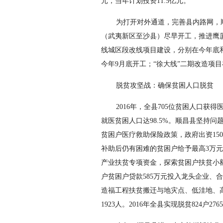
元，当年计划投资11.5亿元。
为打开对外通道，完善县内路网，顺
（武夷新区至沙县）尽早开工，推进鹰厦
线城区段改线项目建设，分别在今年底和2
今年9月底开工；“徐大线”二期改造项
脱贫攻坚战：确保贫困人口脱贫
2016年，全县705位贫困人口获得
就医贫困人口达98.5%。顺昌县坚持
贫困户医疗救助保险政策，政府出资15
补助后仍有困难的贫困户给予最高3万
产业扶贫专项资金，探索贫困户扶贫小额
户贫困户贷款585万元投入龙头企业、
造福工程扶贫搬迁与地灾点、低洼地、高
1923人。2016年全县实现脱贫824户276