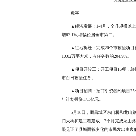
316国道
数字
▲经济发展：1-4月，全县规模以上工
增67.1%,增幅位居全市第二。
▲征地拆迁：完成20个市攻坚项目征迁
10.02万平方米，占任务数的204.9%。
▲项目开竣工：开工项目16项，总投
市百日攻坚任务。
▲项目招商：招商引资签约项目25个
年计划投资17.3亿元。
5月16日，顺昌城区东门桥和龙山路
门大桥扩建工程建成，2个月完成龙山路
眼见证了县城面貌变化的市民发出由衷的