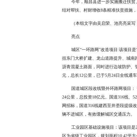
今年，顺昌县进一步实施搬迁扶贫
结对帮扶、村财增收8条精准扶贫措施
（本组文字由吴启荣、池亮亮采写
亮点
城区“一环路网”改造项目:该项目
括东门大桥扩建、龙山道路提升、城南
沥青混凝土路面，同时进行边坡防护、管
元，总长12公里，已于5月24日全线通
国道城区段改线暨外环路网项目： 
24公里，总投资18亿元。国道316线
网招标，国道316线建西至井垄段提级
辆不进城区，有效缓解城区交通压力。
工业园区基础设施项目：该项目是2
区为省级工业园区，规划面积10.42平