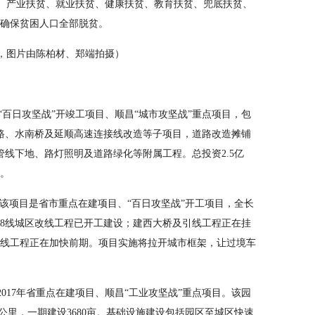
、产业扶贫、就业扶贫、健康扶贫、教育扶贫、兜底扶贫、
，确保贫困人口全部脱贫。
，图片由陈柏材、郑端拍摄）
是“百日攻坚战”开竣工项目、顺昌“城市攻坚战”重点项目，包
路、水南桥及延顺高速连接线改造等子项目，道路改造摊铺
线下地、路灯照明及道路绿化等附属工程。总投资2.5亿
车。
该项目是省市重点在建项目、“百日攻坚战”开工项目，全长
、528线城区改线工程已开工建设；建西大桥及引线工程正在挂
改线工程正在加快前期。项目实施将拉开城市框架，让过境车
017年省重点在建项目、顺昌“工业攻坚战”重点项目。该园
方公里，一期建设3680亩。基础设施建设包括园区至城区快速