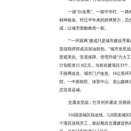
一路“白改黑”、一路中华灯、一
精神振奋。经过半年来的拼搏努力，总投资
成，让城市面貌焕然一新。
“‘一环路网’建成只是城市建设序
坚战指挥部成员加油鼓劲。“城市攻坚
景观美化、安居保障、管理升级“六大工程
计划投资15.8亿元，当前在建项目33
干路网改造、城市门户改造、18公里
院、一中新校区、体育中心、龙山森林
态宜居县城。
交通攻坚战：打开对外通道 完善路
316国道城区段改线、528国道城
个项目连续开工，掀起顺昌交通建设热潮。