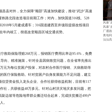
昌县对外，全力保障“顺邵”高速加快建设，推动“武沙”高速
铁路北段改造项目前期工作；对内，加快国道316线、528
风暴“
018年5月建成通车；316国道建西至井垅段提级改线项目
风暴“
厂通路
目在年内竣工，彻底改变顺昌区域交通劣势。
奥地利
汕汕高
医疗救助保险理赔268万元，报销医疗费用比率达95.6%，免费
问题导向、精准施策，针对全县因病致贫问题，在全省率先推出
0万元为每位贫困户投保，对农村合作医疗报销、大病救助等
元的医疗保险救助。针对贫困户自身发展能力不足问题，建立
信贷资金投入龙头企业、合作社获得收益机制，目前有117
合作社，共获收益48万多元。针对山村洪灾地灾多发问题，把
陡边坡等危险地带群众搬迁结合起来，完成扶贫搬迁499户
5人。