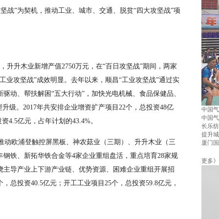
坚战”为契机，推动工业、城市、交通、脱贫“四大攻坚战”项
万元，升升木业新增产值2750万元，在“百日攻坚战”期间，两家
工业攻坚战”成效明显。去年以来，顺昌“工业攻坚战”通过实
新驱动、帮扶解困“五大行动”，加快光电机械、食品保健品、
升级。2017年共安排企业增资扩产项目22个，总投资48亿
中国气
中国气
4.5亿元，占年计划的43.4%。
长乐纺
提升城
推动欧浦登触控屏黑板、神农菇业（三期）、升升木业（三
厦门国
钢铁、新拓华铁合金等4家企业重组盘活，重点培育28家规
更多》
绕主导产业上下游产业链、优势资源、困难企业重组开展招
总投资40.5亿元；开工工业项目25个，总投资59.8亿元，