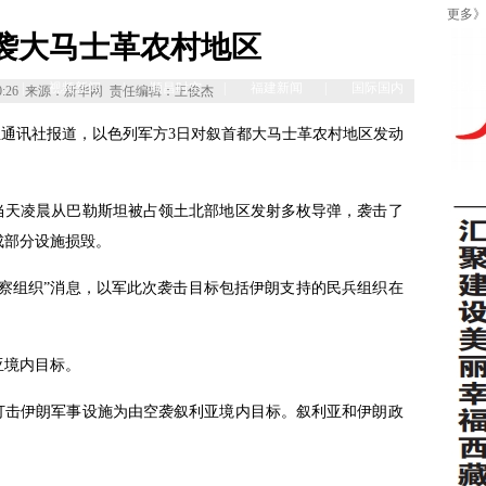
更多》
袭大马士革农村地区
|
视频新闻
|
顺昌时空
|
福建新闻
|
国际国内
|
理论
0:26
来源：新华网
责任编辑：王俊杰
利亚通讯社报道，以色列军方3日对叙首都大马士革农村地区发动
当天凌晨从巴勒斯坦被占领土北部地区发射多枚导弹，袭击了
成部分设施损毁。
察组织”消息，以军此次袭击目标包括伊朗支持的民兵组织在
亚境内目标。
打击伊朗军事设施为由空袭叙利亚境内目标。叙利亚和伊朗政