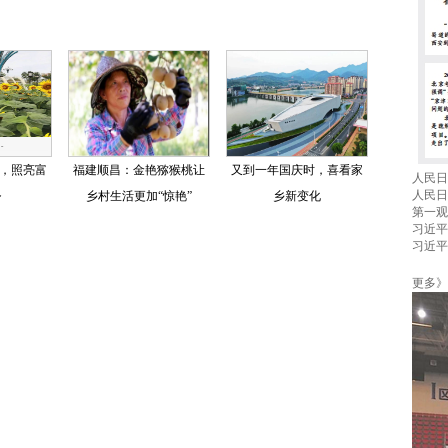
，照亮富
福建顺昌：金艳猕猴桃让
又到一年国庆时，喜看家
人民日
人民日
~
乡村生活更加“惊艳”
乡新变化
第一观
习近平
习近平
更多》