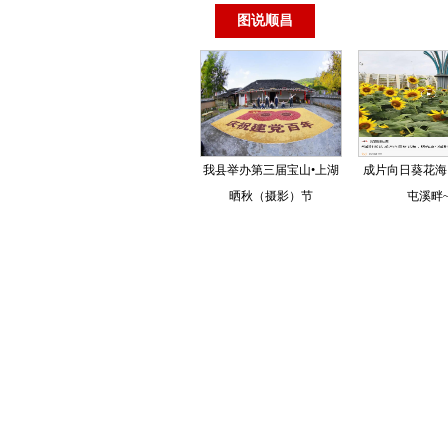
图说顺昌
我县举办第三届宝山•上湖
成片向日葵花海
晒秋（摄影）节
屯溪畔