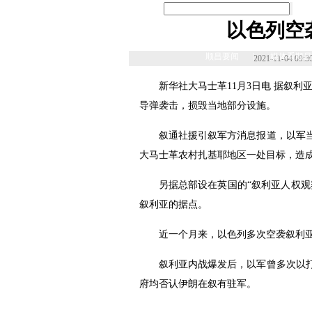
以色列空
顺昌要闻
|
媒体看顺昌
2021-11-04 09:3
新华社大马士革11月3日电 据叙
导弹袭击，损毁当地部分设施。
叙通社援引叙军方消息报道，以军
大马士革农村扎基耶地区一处目标，造
另据总部设在英国的“叙利亚人权观
叙利亚的据点。
近一个月来，以色列多次空袭叙利
叙利亚内战爆发后，以军曾多次以
府均否认伊朗在叙有驻军。