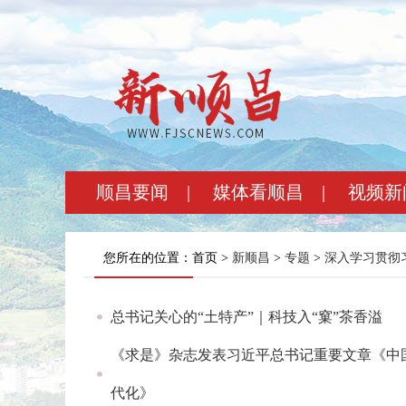
顺昌要闻
|
媒体看顺昌
|
视频新
您所在的位置：首页 >
新顺昌
>
专题
>
深入学习贯彻
总书记关心的“土特产”｜科技入“窠”茶香溢
《求是》杂志发表习近平总书记重要文章《中
代化》