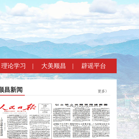
理论学习
|
大美顺昌
|
辟谣平台
顺昌新闻
更多》