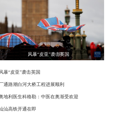
风暴“皮亚”袭击英国
风暴“皮亚”袭击英国
厂通路潮白河大桥工程进展顺利
奥地利医生科格勒：中医在奥渐受欢迎
汕汕高铁开通在即