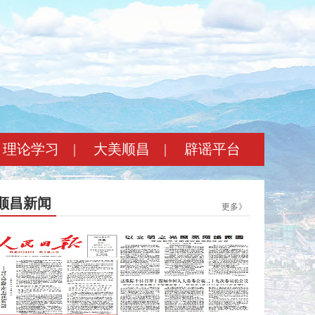
理论学习
|
大美顺昌
|
辟谣平台
顺昌新闻
更多》