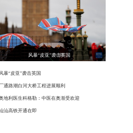
风暴“皮亚”袭击英国
风暴“皮亚”袭击英国
厂通路潮白河大桥工程进展顺利
奥地利医生科格勒：中医在奥渐受欢迎
汕汕高铁开通在即