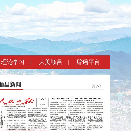
理论学习
|
大美顺昌
|
辟谣平台
顺昌新闻
更多》