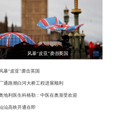
风暴“皮亚”袭击英国
风暴“皮亚”袭击英国
厂通路潮白河大桥工程进展顺利
奥地利医生科格勒：中医在奥渐受欢迎
汕汕高铁开通在即