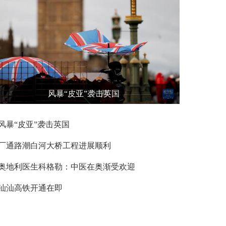
风暴“皮亚”袭击英国
风暴“皮亚”袭击英国
厂通路潮白河大桥工程进展顺利
奥地利医生科格勒：中医在奥渐受欢迎
汕汕高铁开通在即