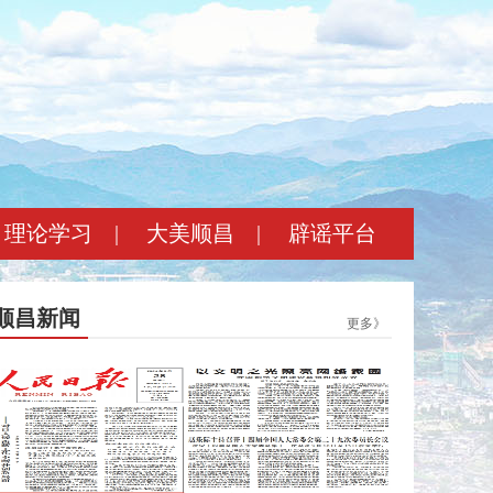
理论学习
|
大美顺昌
|
辟谣平台
顺昌新闻
更多》