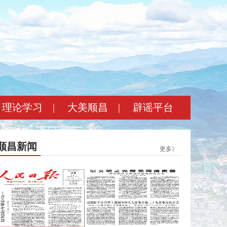
理论学习
|
大美顺昌
|
辟谣平台
顺昌新闻
更多》