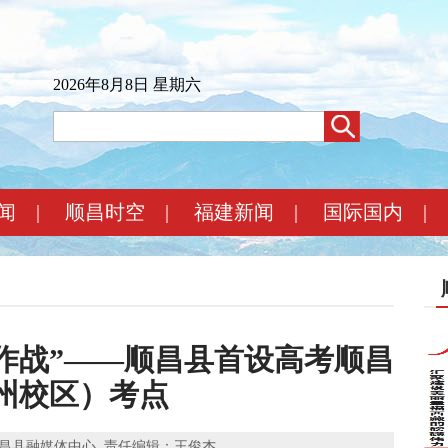
2026年8月8日 星期六
闻
|
顺昌时空
|
福建新闻
|
国际国内
|
场作战”——顺昌县首设高考顺昌
州校区）考点
昌县融媒体中心
责任编辑：王俊杰