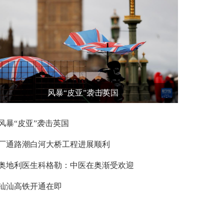
风暴“皮亚”袭击英国
风暴“皮亚”袭击英国
厂通路潮白河大桥工程进展顺利
奥地利医生科格勒：中医在奥渐受欢迎
汕汕高铁开通在即