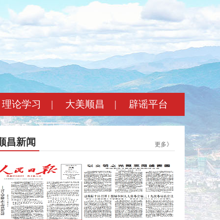
理论学习
|
大美顺昌
|
辟谣平台
顺昌新闻
更多》