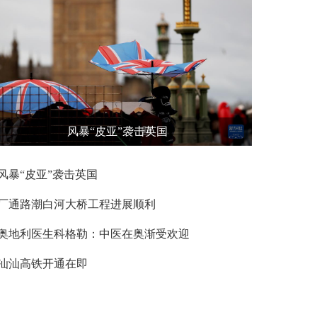
风暴“皮亚”袭击英国
风暴“皮亚”袭击英国
厂通路潮白河大桥工程进展顺利
奥地利医生科格勒：中医在奥渐受欢迎
汕汕高铁开通在即