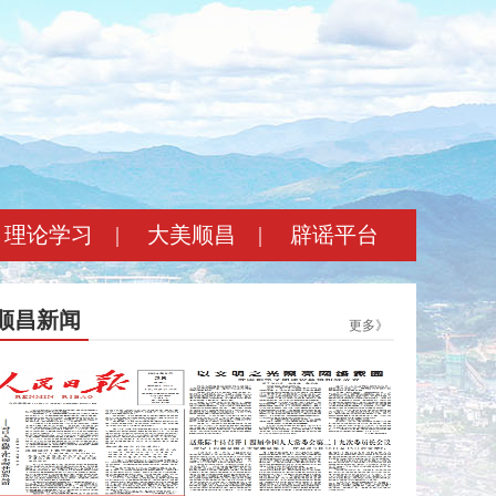
理论学习
|
大美顺昌
|
辟谣平台
顺昌新闻
更多》