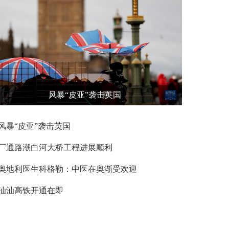
风暴“皮亚”袭击英国
风暴“皮亚”袭击英国
厂通路潮白河大桥工程进展顺利
奥地利医生科格勒：中医在奥渐受欢迎
汕汕高铁开通在即