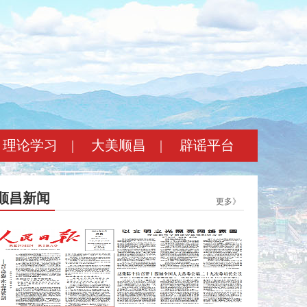
理论学习
|
大美顺昌
|
辟谣平台
顺昌新闻
更多》