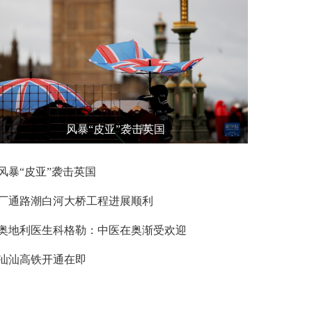
风暴“皮亚”袭击英国
风暴“皮亚”袭击英国
厂通路潮白河大桥工程进展顺利
奥地利医生科格勒：中医在奥渐受欢迎
汕汕高铁开通在即