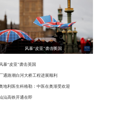
风暴“皮亚”袭击英国
风暴“皮亚”袭击英国
厂通路潮白河大桥工程进展顺利
奥地利医生科格勒：中医在奥渐受欢迎
汕汕高铁开通在即