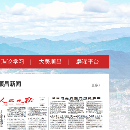
理论学习
|
大美顺昌
|
辟谣平台
顺昌新闻
更多》