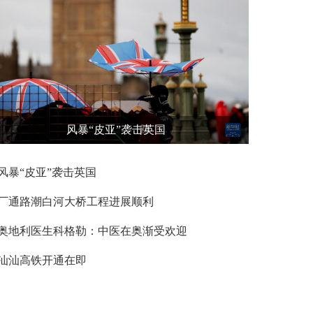
风暴“皮亚”袭击英国
风暴“皮亚”袭击英国
厂通路潮白河大桥工程进展顺利
奥地利医生科格勒：中医在奥渐受欢迎
汕汕高铁开通在即