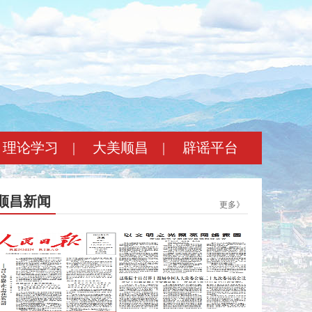
理论学习
|
大美顺昌
|
辟谣平台
顺昌新闻
更多》