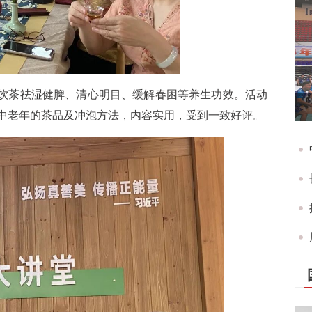
解饮茶祛湿健脾、清心明目、缓解春困等养生功效。活动
中老年的茶品及冲泡方法，内容实用，受到一致好评。