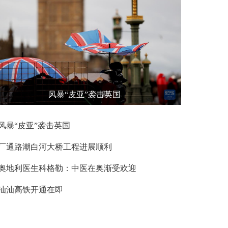
风暴“皮亚”袭击英国
风暴“皮亚”袭击英国
厂通路潮白河大桥工程进展顺利
奥地利医生科格勒：中医在奥渐受欢迎
汕汕高铁开通在即