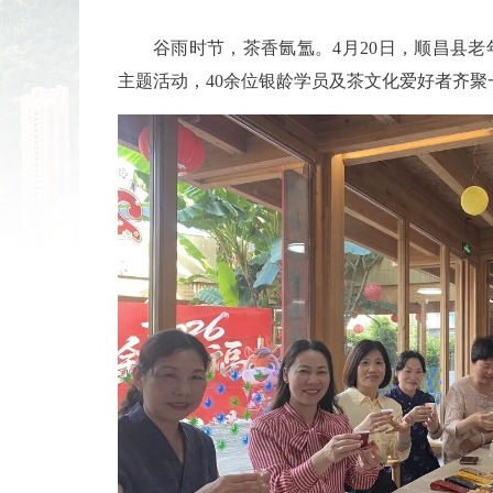
谷雨时节，茶香氤氲。4月20日，顺昌县老
主题活动，40余位银龄学员及茶文化爱好者齐