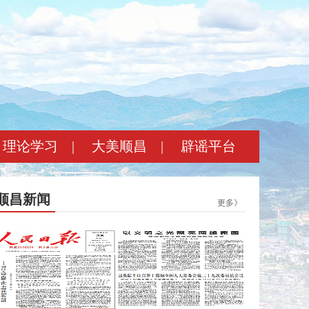
理论学习
|
大美顺昌
|
辟谣平台
顺昌新闻
更多》