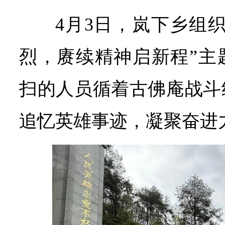
4月3日，岚下乡组
烈，赓续精神启新程”主
扫的人员循着古佛庵战斗
追忆英雄事迹，凝聚奋进