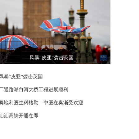
风暴“皮亚”袭击英国
风暴“皮亚”袭击英国
厂通路潮白河大桥工程进展顺利
奥地利医生科格勒：中医在奥渐受欢迎
汕汕高铁开通在即