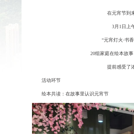
在元宵节到
3月1日上
“元宵灯火·书
20组家庭在绘本故
提前感受了
活动环节
绘本共读：在故事里认识元宵节