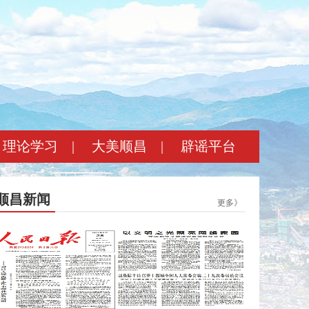
理论学习
|
大美顺昌
|
辟谣平台
顺昌新闻
更多》