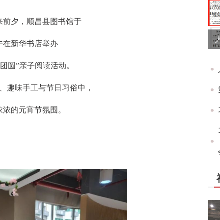
来前夕，顺昌县图书馆于
午在新华书店举办
香团圆”亲子阅读活动。
事、趣味手工与节日习俗中，
浓浓的元宵节氛围。