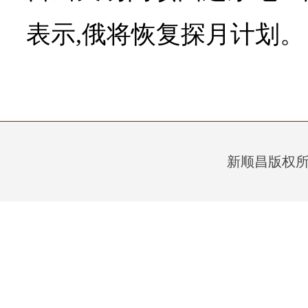
表示,俄将恢复探月计划。
新顺昌版权