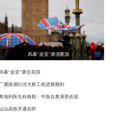
风暴“皮亚”袭击英国
风暴“皮亚”袭击英国
厂通路潮白河大桥工程进展顺利
奥地利医生科格勒：中医在奥渐受欢迎
汕汕高铁开通在即