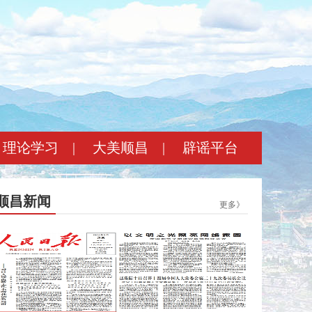
理论学习
|
大美顺昌
|
辟谣平台
顺昌新闻
更多》