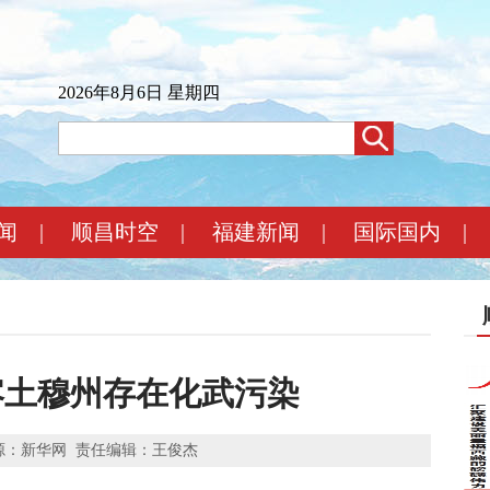
2026年8月6日 星期四
闻
|
顺昌时空
|
福建新闻
|
国际国内
|
喀土穆州存在化武污染
源：新华网
责任编辑：王俊杰