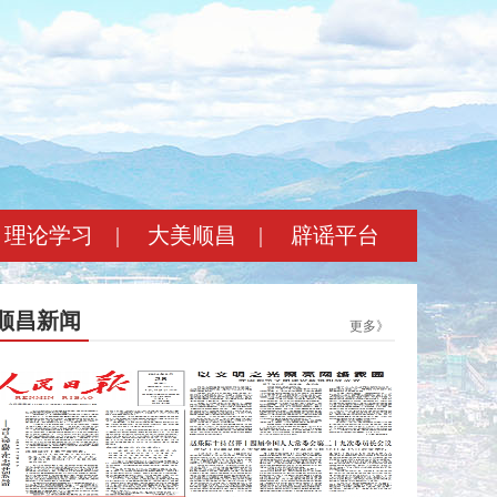
理论学习
|
大美顺昌
|
辟谣平台
顺昌新闻
更多》