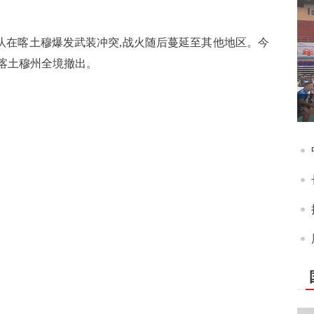
援部队在喀土穆爆发武装冲突,战火随后蔓延至其他地区。今
从喀土穆州全境撤出。