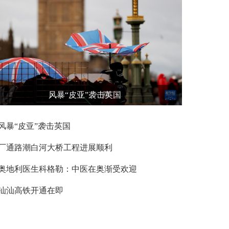
风暴“皮亚”袭击英国
风暴“皮亚”袭击英国
厂通路潮白河大桥工程进展顺利
奥地利医生科格勒：中医在奥渐受欢迎
汕汕高铁开通在即