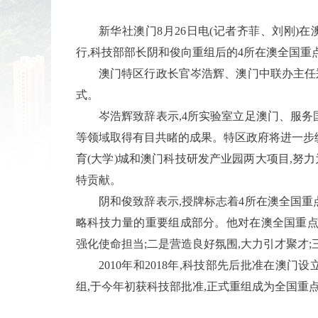
新华社澳门8月26日电(记者齐菲、刘刚)
行,科技部部长阴和俊向重组后的4所在澳全国重
澳门特区行政长官岑浩辉、澳门中联办主任
式。
岑浩辉致辞表示,4所实验室立足澳门、服务
等领域取得有目共睹的成果。特区政府将进一步
育(大学)城和澳门科技研发产业园两大项目,努
特贡献。
阴和俊致辞表示,授牌标志着4所在澳全国重
略科技力量的重要组成部分。他对在澳全国重点
强化使命担当;二是营造良好氛围,大力引才聚才;
2010年和2018年,科技部先后批准在澳门
组,于今年初获科技部批准,正式重组成为全国重