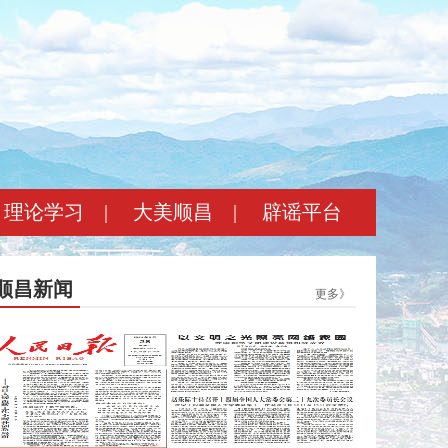
理论学习
|
大美顺昌
|
辟谣平台
顺昌新闻
更多》