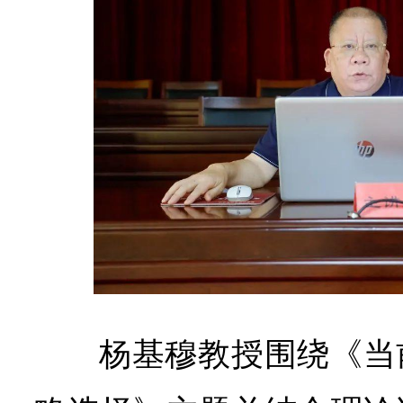
杨基穆教授围绕《当