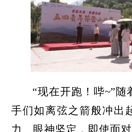
“现在开跑！哔~”
手们如离弦之箭般冲出
力、眼神坚定，即使面对海