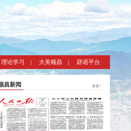
理论学习
|
大美顺昌
|
辟谣平台
顺昌新闻
更多》