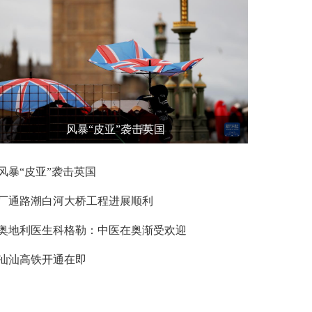
风暴“皮亚”袭击英国
风暴“皮亚”袭击英国
厂通路潮白河大桥工程进展顺利
奥地利医生科格勒：中医在奥渐受欢迎
汕汕高铁开通在即