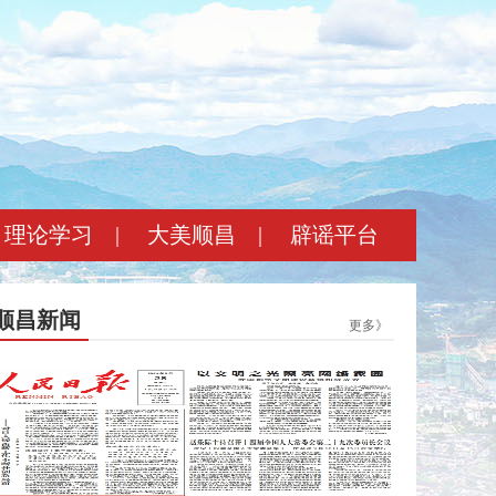
理论学习
|
大美顺昌
|
辟谣平台
顺昌新闻
更多》