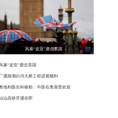
风暴“皮亚”袭击英国
风暴“皮亚”袭击英国
厂通路潮白河大桥工程进展顺利
奥地利医生科格勒：中医在奥渐受欢迎
汕汕高铁开通在即