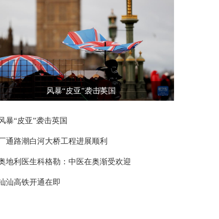
风暴“皮亚”袭击英国
风暴“皮亚”袭击英国
厂通路潮白河大桥工程进展顺利
奥地利医生科格勒：中医在奥渐受欢迎
汕汕高铁开通在即