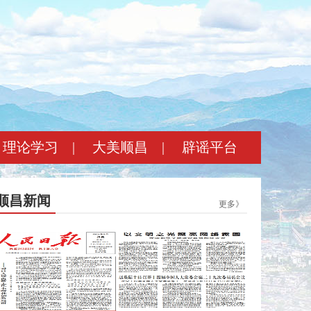
理论学习
|
大美顺昌
|
辟谣平台
顺昌新闻
更多》