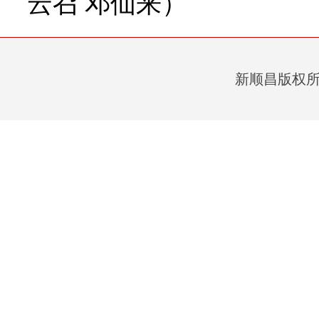
云召 邓仙来）
新顺昌版权