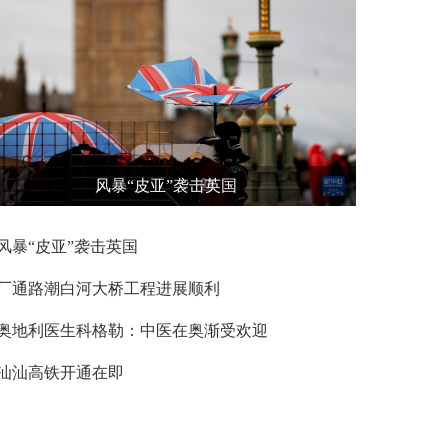
风暴“皮亚”袭击英国
风暴“皮亚”袭击英国
厂通路潮白河大桥工程进展顺利
奥地利医生科格勒：中医在奥渐受欢迎
汕汕高铁开通在即