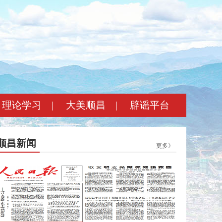
理论学习
|
大美顺昌
|
辟谣平台
顺昌新闻
更多》