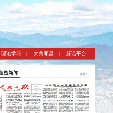
理论学习
|
大美顺昌
|
辟谣平台
顺昌新闻
更多》