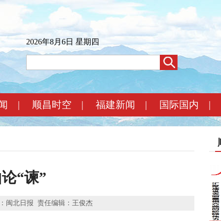
2026年8月6日 星期四
闻
|
顺昌时空
|
福建新闻
|
国际国内
|
论“谏”
：闽北日报
责任编辑：王俊杰