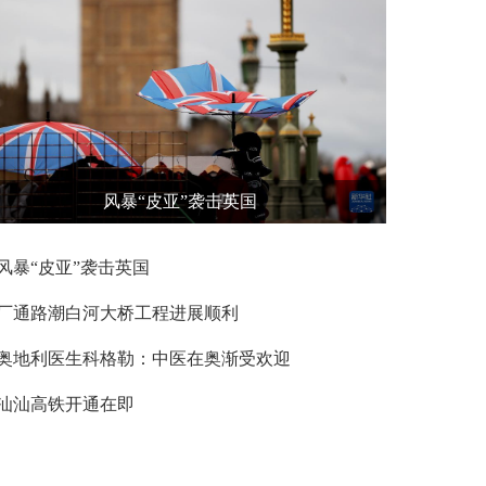
风暴“皮亚”袭击英国
风暴“皮亚”袭击英国
厂通路潮白河大桥工程进展顺利
奥地利医生科格勒：中医在奥渐受欢迎
汕汕高铁开通在即