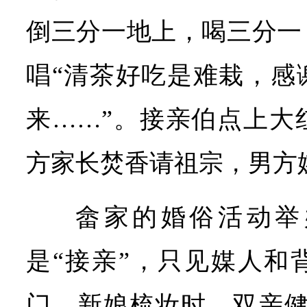
倒三分一地上，喝三分一
唱“清茶好吃是难栽，感
来……”。接亲伯点上大
方家长焚香请祖宗，男方
畲家的婚俗活动举
是“接亲”，只见媒人和
门。新娘梳妆时，双亲健