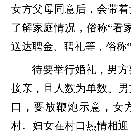
女方父母同意后，会带着
了解家庭情况，俗称“看
送达聘金、聘礼等，俗称“
待要举行婚礼，男方
接亲，且人数为单数。男
口，要放鞭炮示意，女
村。妇女在村口热情相迎