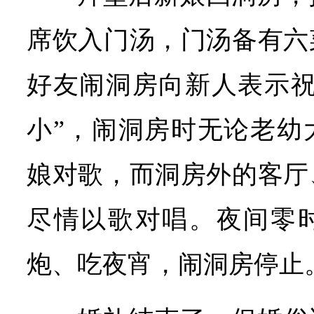
席饮入门汤，门汤备有六
好友闹洞房向新人表示祝
小”，闹洞房时无论老幼
娘对歌，而洞房外的客厅
尽情以歌对唱。夜间零
炮、吃夜宵，闹洞房停止