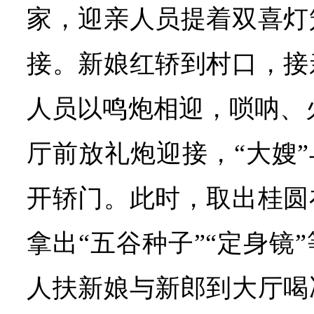
家，迎亲人员提着双喜灯
接。新娘红轿到村口，接
人员以鸣炮相迎，唢呐、
厅前放礼炮迎接，“大嫂”
开轿门。此时，取出桂圆
拿出“五谷种子”“定身镜
人扶新娘与新郎到大厅喝