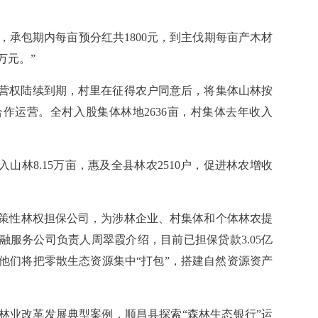
亩，承包期内每亩预分红共1800元，到主伐期每亩产木材
万元。”
经营权陆续到期，村里在征得农户同意后，将集体山林按
作运营。全村入股集体林地2636亩，村集体去年收入
入山林8.15万亩，惠及全县林农2510户，促进林农增收
策性林权担保公司，为涉林企业、村集体和个体林农提
融服务公司负责人周翠霞介绍，目前已担保贷款3.05亿
，他们将把零散生态资源集中“打包”，搭建自然资源资产
二批林业改革发展典型案例，顺昌县探索“森林生态银行”运