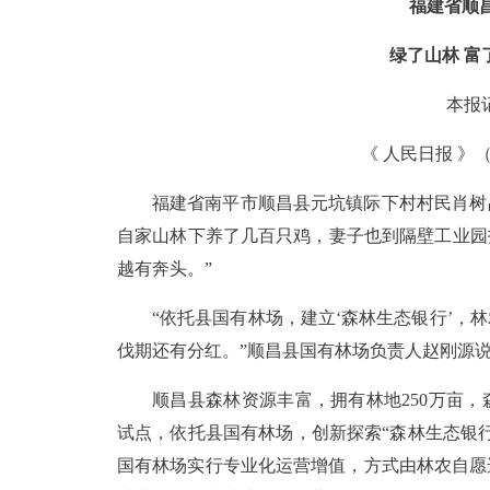
福建省顺
绿了山林 富
本报记
《 人民日报 》（ 2
福建省南平市顺昌县元坑镇际下村村民肖树
自家山林下养了几百只鸡，妻子也到隔壁工业园
越有奔头。”
“依托县国有林场，建立‘森林生态银行’，
伐期还有分红。”顺昌县国有林场负责人赵刚源
顺昌县森林资源丰富，拥有林地250万亩，森
试点，依托县国有林场，创新探索“森林生态银
国有林场实行专业化运营增值，方式由林农自愿