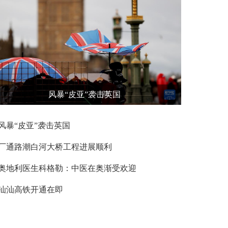
风暴“皮亚”袭击英国
风暴“皮亚”袭击英国
厂通路潮白河大桥工程进展顺利
奥地利医生科格勒：中医在奥渐受欢迎
汕汕高铁开通在即