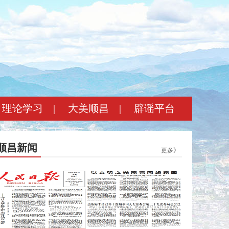
理论学习
|
大美顺昌
|
辟谣平台
顺昌新闻
更多》