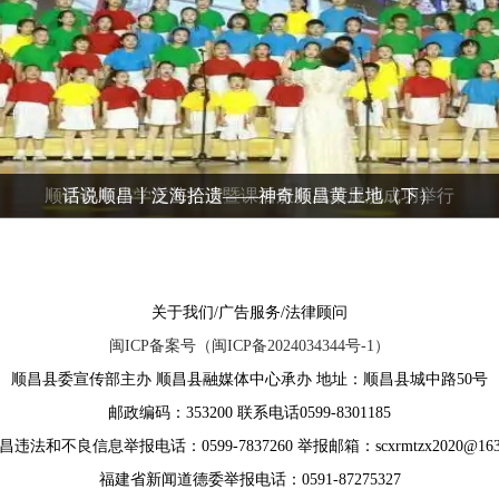
网络中国节·春节丨春节赏樱正当时 顺昌上湖古村引客来
顺昌县中小学文艺汇演暨课后服务成果展演成功举行
话说顺昌丨泛海拾遗——神奇顺昌黄土地（下）
关于我们/广告服务/法律顾问
闽ICP备案号（闽ICP备2024034344号-1）
顺昌县委宣传部主办 顺昌县融媒体中心承办 地址：顺昌县城中路50号
邮政编码：353200 联系电话0599-8301185
违法和不良信息举报电话：0599-7837260 举报邮箱：scxrmtzx2020@163
福建省新闻道德委举报电话：0591-87275327