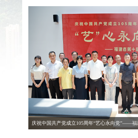
（顺昌站）开幕
闽超首胜燃动顺昌 体育赋能消费升级—