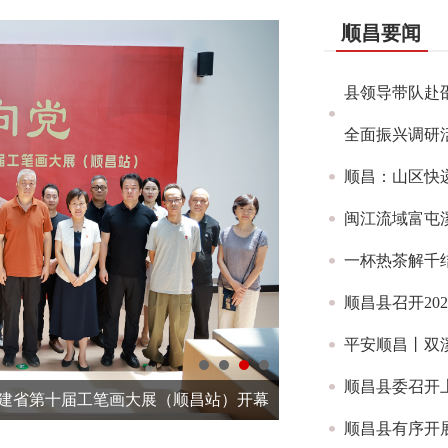
顺昌要闻
县领导带队赴
全面振兴调研
顺昌：山区快
闽江流域富屯
一杯热茶解千
顺昌县召开20
平安顺昌丨双
顺昌县委召开
—顺昌县借赛事热度点燃夜间经济新活力
顺昌县有序开展